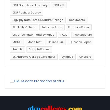
DDU Gorakhpur University
DDU RET
DDU Rashtra Gaurav
Digvijay Nath Post Graduate College
Documents
Eligibility Criteria
Entrance Exam
Entrance Paper
Entrance Pattern and Syllabus
FAQs
Fee Structure
MGUG
Mock Test
Online Quiz
Question Paper
Results
Sample Papers
St. Andrews College Gorakhpur
Syllabus
UP Board