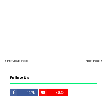
Previous Post
Next Post
Follow Us
12.7k
48.3k