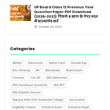
UP Board Class 12 Previous Year
Question Paper PDF Download
(2026-2021): पिछले 6 साल के पेपर PDF
में डाउनलोड करें
October 03, 2025
Categories
ABVMU
Admission
Admit Card
Answer Key
B.Sc. Nursing
BA
Best Books
Board Exam
Courses
Cut Off
DDU Admission
DDU Gorakhpur University
DDU RET
DDU Rashtra Gaurav
Digvijay Nath Post Graduate College
Documents
Eligibility Criteria
Entrance Exam
Entrance Paper