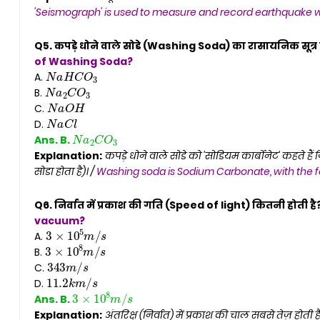
'Seismograph' is used to measure and record earthquake 
Q5. कपड़े धोने वाले सोडे (Washing Soda) का रासायनिक सूत्र क
N
a
H
C
O
3
of Washing Soda?
N
a
2
C
O
3
A.
N
a
O
H
B.
N
a
C
l
C.
N
a
2
C
O
3
D.
Ans. B.
Explanation:
कपड़े धोने वाले सोडे को 'सोडियम कार्बोनेट' कहते हैं
सोडा होता है)। /
Washing soda is Sodium Carbonate, with the 
Q6. निर्वात में प्रकाश की गति (Speed of light) कितनी होती है
vacuum?
3
×
10
5
m
/
s
A.
3
×
10
8
m
/
s
343
m
/
s
B.
11.2
k
m
/
s
C.
D.
3
×
10
8
m
/
s
Ans. B.
Explanation:
अंतरिक्ष (निर्वात) में प्रकाश की चाल सबसे तेज़ हो