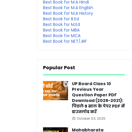
Best Book for M.A Hindi
Best Book for M.A English
Best Book for M.A History
Best Book for B.Ed
Best Book for M.Ed
Best Book for MBA
Best Book for MCA
Best Book for NET/JRF
Popular Post
UP Board Class 10
Previous Year
Question Paper PDF
Download (2026-2021):
पिछले 6 साल के पेपर PDF में
डाउनलोड करें
October 03, 2025
Mahabharata