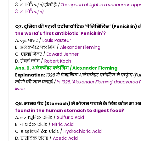
3
×
10
8
m
/
s
) होती है। /
The speed of light in a vacuum is app
3
×
10
8
m
/
s
).
Q7. दुनिया की पहली एंटीबायोटिक 'पेनिसिलिन' (Penicillin) 
the world's first antibiotic 'Penicillin'?
A. लुई पाश्चर /
Louis Pasteur
B. अलेक्जेंडर फ्लेमिंग /
Alexander Fleming
C. एडवर्ड जेनर /
Edward Jenner
D. रॉबर्ट कोच /
Robert Koch
Ans. B. अलेक्जेंडर फ्लेमिंग / Alexander Fleming
Explanation:
1928 में वैज्ञानिक 'अलेक्जेंडर फ्लेमिंग' ने फफूंद
लोगों की जान बचाई। /
In 1928, 'Alexander Fleming' discovered P
lives.
Q8. मानव पेट (Stomach) में भोजन पचाने के लिए कौन सा अम्ल
found in the human stomach to digest food?
A. सल्फ्यूरिक एसिड /
Sulfuric Acid
B. नाइट्रिक एसिड /
Nitric Acid
C. हाइड्रोक्लोरिक एसिड /
Hydrochloric Acid
D. एसिटिक एसिड /
Acetic Acid