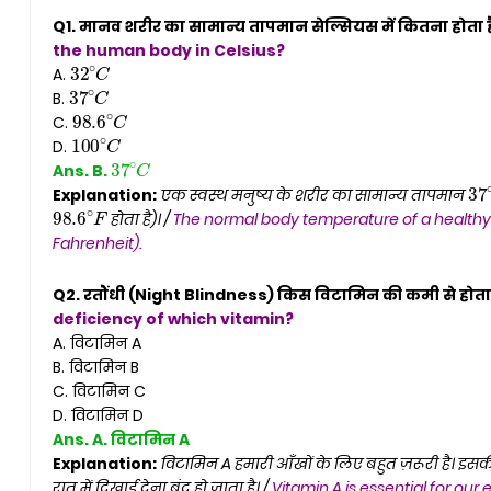
Q1. मानव शरीर का सामान्य तापमान सेल्सियस में कितना होता ह
32
∘
C
the human body in Celsius?
37
∘
C
A.
98.6
∘
C
B.
100
∘
C
C.
37
∘
C
D.
3
Ans. B.
98.6
∘
F
Explanation:
एक स्वस्थ मनुष्य के शरीर का सामान्य तापमान
होता है)। /
The normal body temperature of a health
Fahrenheit).
Q2. रतौंधी (Night Blindness) किस विटामिन की कमी से होता 
deficiency of which vitamin?
A. विटामिन A
B. विटामिन B
C. विटामिन C
D. विटामिन D
Ans. A. विटामिन A
Explanation:
विटामिन A हमारी आँखों के लिए बहुत ज़रूरी है। इसकी
रात में दिखाई देना बंद हो जाता है। /
Vitamin A is essential for our 