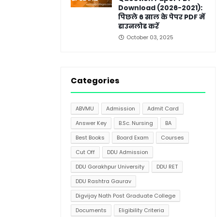
Download (2026-2021):
पिछले 6 साल के पेपर PDF में
डाउनलोड करें
October 03, 2025
Categories
ABVMU
Admission
Admit Card
Answer Key
B.Sc. Nursing
BA
Best Books
Board Exam
Courses
Cut Off
DDU Admission
DDU Gorakhpur University
DDU RET
DDU Rashtra Gaurav
Digvijay Nath Post Graduate College
Documents
Eligibility Criteria