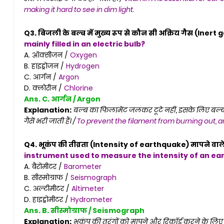
making it hard to see in dim light.
Q3. बिजली के बल्ब में मुख्य रूप से कौन सी अक्रिय गैस (Inert g
mainly filled in an electric bulb?
A. ऑक्सीजन /
Oxygen
B. हाइड्रोजन /
Hydrogen
C. आर्गन /
Argon
D. क्लोरीन /
Chlorine
Ans. C. आर्गन / Argon
Explanation:
बल्ब का फिलामेंट जलकर टूटे नहीं, इसके लिए बल्ब 
गैसें भरी जाती हैं। /
To prevent the filament from burning out, an in
Q4. भूकंप की तीव्रता (Intensity of earthquake) मापने वाले
instrument used to measure the intensity of an ea
A. बैरोमीटर /
Barometer
B. सीस्मोग्राफ /
Seismograph
C. अल्टीमीटर /
Altimeter
D. हाइड्रोमीटर /
Hydrometer
Ans. B. सीस्मोग्राफ / Seismograph
Explanation:
भूकंप की तरंगों को मापने और रिकॉर्ड करने के लिए 