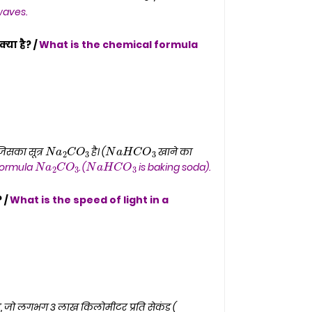
waves.
्या है? /
What is the chemical formula
N
a
2
C
O
3
N
a
H
C
O
3
N
a
2
C
O
N
3
a
H
C
O
3
 जिसका सूत्र
है। (
खाने का
formula
. (
is baking soda).
? /
What is the speed of light in a
ती है, जो लगभग 3 लाख किलोमीटर प्रति सेकंड (