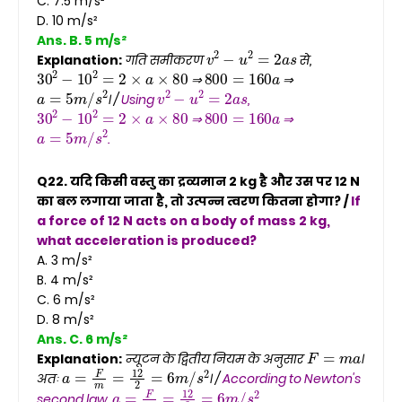
C. 7.5 m/s²
D. 10 m/s²
Ans. B. 5 m/s²
v
2
−
u
2
=
2
a
s
Explanation:
गति समीकरण
से,
30
2
−
10
2
=
2
×
a
×
80
800
=
160
a
⇒
⇒
a
=
5
m
/
s
2
v
2
−
u
2
=
2
a
s
। /
Using
,
30
2
−
10
2
=
2
×
a
×
80
800
=
160
a
⇒
⇒
a
=
5
m
/
s
2
.
Q22. यदि किसी वस्तु का द्रव्यमान 2 kg है और उस पर 12 N
का बल लगाया जाता है, तो उत्पन्न त्वरण कितना होगा? /
If
a force of 12 N acts on a body of mass 2 kg,
what acceleration is produced?
A. 3 m/s²
B. 4 m/s²
C. 6 m/s²
D. 8 m/s²
Ans. C. 6 m/s²
F
=
m
a
Explanation:
न्यूटन के द्वितीय नियम के अनुसार
।
a
=
F
m
=
12
2
=
6
m
/
s
2
अतः
। /
According to Newton's
a
=
F
m
=
12
2
=
6
m
/
s
2
second law,
.