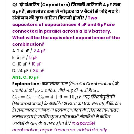
Q1. दो संधारित्र (Capacitors) जिनकी धारिताएँ 4 μF तथा
6 μF हैं, समानांतर क्रम में जोड़कर 12 V बैटरी से जोड़े गए हैं।
संयोजन की कुल धारिता कितनी होगी? /
Two
capacitors of capacitances 4 μF and 6 μF are
connected in parallel across a 12 V battery.
What will be the equivalent capacitance of the
combination?
A. 2.4 μF /
2.4 μF
B. 5 μF /
5 μF
C. 10 μF /
10 μF
D. 24 μF /
24 μF
Ans. C. 10 μF
Explanation:
समानांतर क्रम (Parallel Combination) में
संधारित्रों की तुल्य धारिता सीधे जोड़ दी जाती है। अतः
C
e
q
=
C
1
+
C
2
=
4
+
6
=
10
μ
F
। यह स्थिरवैद्युतिकी
(Electrostatics) के संधारित्र अध्याय का एक महत्वपूर्ण सिद्धांत
है। समानांतर संयोजन में प्रत्येक संधारित्र के सिरों पर विभवांतर
समान रहता है जबकि कुल आवेश सभी संधारित्रों में संचित
आवेशों के योग के बराबर होता है। /
In a parallel
combination, capacitances are added directly.
C
e
q
=
C
1
+
C
2
=
4
+
6
=
10
μ
F