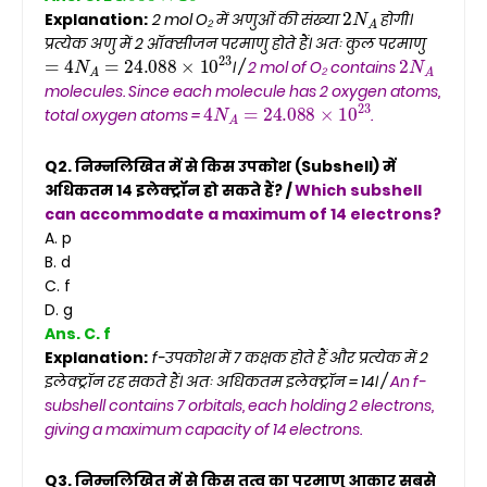
2
N
A
Explanation:
2 mol O₂ में अणुओं की संख्या
होगी।
प्रत्येक अणु में 2 ऑक्सीजन परमाणु होते हैं। अतः कुल परमाणु
=
4
N
A
=
24.088
×
10
23
2
N
A
। /
2 mol of O₂ contains
molecules. Since each molecule has 2 oxygen atoms,
4
N
A
=
24.088
×
10
23
total oxygen atoms =
.
Q2. निम्नलिखित में से किस उपकोश (Subshell) में
अधिकतम 14 इलेक्ट्रॉन हो सकते हैं? /
Which subshell
can accommodate a maximum of 14 electrons?
A. p
B. d
C. f
D. g
Ans. C. f
Explanation:
f-उपकोश में 7 कक्षक होते हैं और प्रत्येक में 2
इलेक्ट्रॉन रह सकते हैं। अतः अधिकतम इलेक्ट्रॉन = 14। /
An f-
subshell contains 7 orbitals, each holding 2 electrons,
giving a maximum capacity of 14 electrons.
Q3. निम्नलिखित में से किस तत्व का परमाणु आकार सबसे