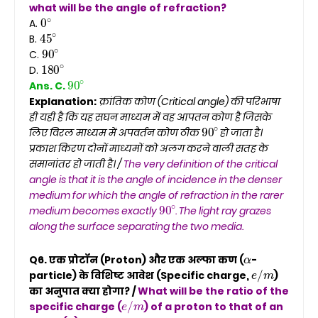
what will be the angle of refraction?
0
∘
A.
45
∘
B.
90
∘
C.
180
∘
D.
90
∘
Ans. C.
Explanation:
क्रांतिक कोण (Critical angle) की परिभाषा
ही यही है कि यह सघन माध्यम में वह आपतन कोण है जिसके
90
∘
लिए विरल माध्यम में अपवर्तन कोण ठीक
हो जाता है।
प्रकाश किरण दोनों माध्यमों को अलग करने वाली सतह के
समानांतर हो जाती है। /
The very definition of the critical
angle is that it is the angle of incidence in the denser
medium for which the angle of refraction in the rarer
90
∘
medium becomes exactly
. The light ray grazes
along the surface separating the two media.
α
Q6. एक प्रोटॉन (Proton) और एक अल्फा कण (
-
e
/
m
particle) के विशिष्ट आवेश (Specific charge,
)
का अनुपात क्या होगा? /
What will be the ratio of the
e
/
m
specific charge (
) of a proton to that of an
α