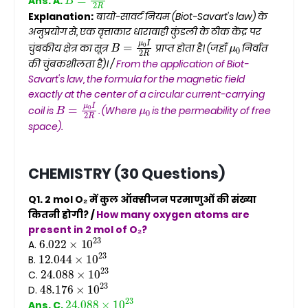
Ans. A.
Explanation:
बायो-सावर्ट नियम (Biot-Savart's law) के
अनुप्रयोग से, एक वृत्ताकार धारावाही कुंडली के ठीक केंद्र पर
B
=
μ
0
I
2
R
μ
0
चुंबकीय क्षेत्र का सूत्र
प्राप्त होता है। (जहाँ
निर्वात
की चुंबकशीलता है)। /
From the application of Biot-
Savart's law, the formula for the magnetic field
exactly at the center of a circular current-carrying
B
=
μ
0
I
2
R
μ
0
coil is
. (Where
is the permeability of free
space).
CHEMISTRY (30 Questions)
Q1. 2 mol O₂ में कुल ऑक्सीजन परमाणुओं की संख्या
कितनी होगी? /
How many oxygen atoms are
present in 2 mol of O₂?
6.022
×
10
23
A.
12.044
×
10
23
B.
24.088
×
10
23
C.
48.176
×
10
23
D.
24.088
×
10
23
Ans. C.