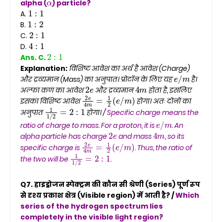
alpha (
) particle?
1
:
1
A.
1
:
2
B.
2
:
1
C.
4
:
1
D.
2
:
1
Ans. C.
Explanation:
विशिष्ट आवेश का अर्थ है आवेश (Charge)
e
/
m
और द्रव्यमान (Mass) का अनुपात। प्रोटॉन के लिए यह
है।
2
e
4
m
अल्फा कण का आवेश
और द्रव्यमान
होता है, इसलिए
2
e
4
m
=
1
2
(
e
/
m
)
इसका विशिष्ट आवेश
होगा। अतः दोनों का
1
1
/
2
=
2
:
1
अनुपात
होगा। /
Specific charge means the
e
/
m
ratio of charge to mass. For a proton, it is
. An
2
e
4
m
alpha particle has charge
and mass
, so its
2
e
4
m
=
1
2
(
e
/
m
)
specific charge is
. Thus, the ratio of
1
1
/
2
=
2
:
1
the two will be
.
Q7. हाइड्रोजन स्पेक्ट्रम की कौन सी श्रेणी (Series) पूर्ण रूप
से दृश्य प्रकाश क्षेत्र (Visible region) में आती है? /
Which
series of the hydrogen spectrum lies
completely in the visible light region?