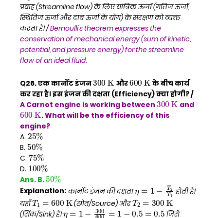
प्रवाह (Streamline flow) के लिए यांत्रिक ऊर्जा (गतिज ऊर्जा,
स्थितिज ऊर्जा और दाब ऊर्जा के योग) के संरक्षण को व्यक्त
करता है। /
Bernoulli's theorem expresses the
conservation of mechanical energy (sum of kinetic,
potential, and pressure energy) for the streamline
flow of an ideal fluid.
300
K
600
K
Q26. एक कार्नोट इंजन
और
के बीच कार्य
कर रहा है। इस इंजन की दक्षता (Efficiency) क्या होगी? /
300
K
A Carnot engine is working between
and
600
K
. What will be the efficiency of this
engine?
25
%
A.
50
%
B.
75
%
C.
100
%
D.
50
%
Ans. B.
η
=
1
−
T
2
T
1
Explanation:
कार्नोट इंजन की दक्षता
होती है।
T
1
=
600
K
T
2
=
300
K
यहाँ
(स्रोत/Source) और
η
=
1
−
300
600
=
1
−
0.5
=
0.5
(सिंक/Sink) है।
जिसे