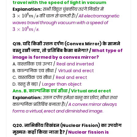
travel with the speed of light in vacuum
Explanation:
सभी विद्युत चुंबकीय तरंगें निर्वात में
3
×
10
8
m
/
s
की चाल से चलती हैं। /
All electromagnetic
waves travel through vacuum with a speed of
3
×
10
8
m
/
s
.
Q19. यदि किसी उत्तल दर्पण (Convex Mirror) के सामने
वस्तु रखी जाए, तो प्रतिबिंब कैसा बनेगा? /
What type of
image is formed by a convex mirror?
A. वास्तविक एवं उल्टा /
Real and inverted
B. काल्पनिक एवं सीधा /
Virtual and erect
C. वास्तविक एवं सीधा /
Real and erect
D. वस्तु से बड़ा /
Larger than object
Ans. B. काल्पनिक एवं सीधा / Virtual and erect
Explanation:
उत्तल दर्पण हमेशा वस्तु का छोटा, सीधा तथा
काल्पनिक प्रतिबिंब बनाता है। /
A convex mirror always
forms a virtual, erect and diminished image.
Q20. नाभिकीय विखंडन (Nuclear Fission) का उपयोग
मुख्यतः कहाँ किया जाता है? /
Nuclear fission is