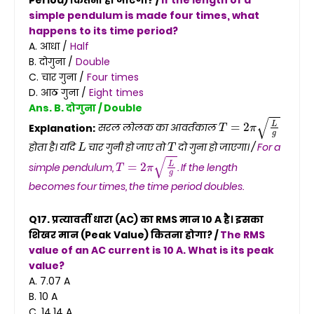
simple pendulum is made four times, what
happens to its time period?
A. आधा /
Half
B. दोगुना /
Double
C. चार गुना /
Four times
D. आठ गुना /
Eight times
Ans. B. दोगुना / Double
T
=
2
π
L
g
Explanation:
सरल लोलक का आवर्तकाल
L
T
होता है। यदि
चार गुनी हो जाए तो
दो गुना हो जाएगा। /
For a
T
=
2
π
L
g
simple pendulum,
. If the length
becomes four times, the time period doubles.
Q17. प्रत्यावर्ती धारा (AC) का RMS मान 10 A है। इसका
शिखर मान (Peak Value) कितना होगा? /
The RMS
value of an AC current is 10 A. What is its peak
value?
A. 7.07 A
B. 10 A
C. 14.14 A