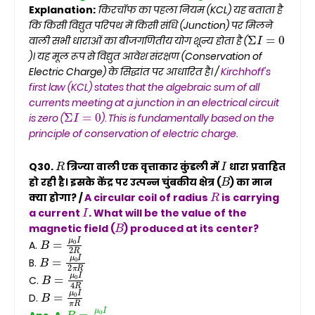
Explanation:
किरचॉफ का पहला नियम (KCL) यह बताता है
कि किसी विद्युत परिपथ में किसी संधि (Junction) पर मिलने
Σ
I
=
0
वाली सभी धाराओं का बीजगणितीय योग शून्य होता है (
)। यह मूल रूप से विद्युत आवेश संरक्षण (Conservation of
Electric Charge) के सिद्धांत पर आधारित है। /
Kirchhoff's
first law (KCL) states that the algebraic sum of all
currents meeting at a junction in an electrical circuit
Σ
I
=
0
is zero (
). This is fundamentally based on the
principle of conservation of electric charge.
R
I
Q30.
त्रिज्या वाली एक वृत्ताकार कुंडली में
धारा प्रवाहित
B
हो रही है। इसके केंद्र पर उत्पन्न चुंबकीय क्षेत्र (
) का मान
R
क्या होगा? /
A circular coil of radius
is carrying
I
a current
. What will be the value of the
B
magnetic field (
) produced at its center?
B
=
μ
0
I
2
R
A.
B
=
μ
0
I
2
π
R
B.
B
=
μ
0
I
4
R
C.
B
=
μ
0
I
π
R
D.
B
=
μ
0
I
2
R