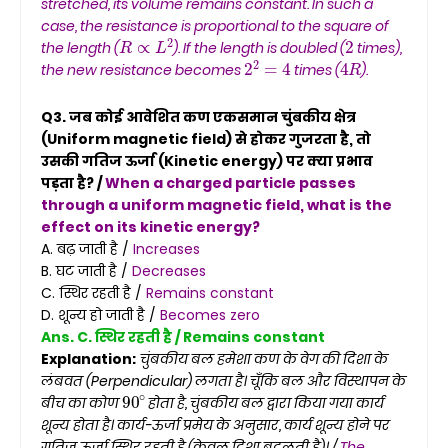
stretched, its volume remains constant. In such a
case, the resistance is proportional to the square of
R
∝
L
2
2
the length (
). If the length is doubled (
times),
2
2
=
4
4
R
the new resistance becomes
times (
).
Q3. जब कोई आवेशित कण एकसमान चुंबकीय क्षेत्र
(Uniform magnetic field) से होकर गुजरता है, तो
उसकी गतिज ऊर्जा (Kinetic energy) पर क्या प्रभाव
पड़ता है? /
When a charged particle passes
through a uniform magnetic field, what is the
effect on its kinetic energy?
A. बढ़ जाती है /
Increases
B. घट जाती है /
Decreases
C. स्थिर रहती है /
Remains constant
D. शून्य हो जाती है /
Becomes zero
Ans. C. स्थिर रहती है / Remains constant
Explanation:
चुंबकीय बल हमेशा कण के वेग की दिशा के
लंबवत (Perpendicular) लगता है। चूँकि बल और विस्थापन के
90
∘
बीच का कोण
होता है, चुंबकीय बल द्वारा किया गया कार्य
शून्य होता है। कार्य-ऊर्जा प्रमेय के अनुसार, कार्य शून्य होने पर
गतिज ऊर्जा स्थिर रहती है (केवल दिशा बदलती है)। /
The