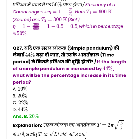
50
%
प्रतिशत में बदलने पर
प्राप्त होगा। /
Efficiency of a
η
=
1
−
T
2
T
1
T
1
=
600
K
Carnot engine is
. Here
T
2
=
300
K
(Source) and
(Sink).
η
=
1
−
300
600
=
1
−
0.5
=
0.5
, which in percentage
50
%
is
.
Q27. यदि एक सरल लोलक (Simple pendulum) की
44
%
लंबाई
बढ़ा दी जाए, तो उसके आवर्तकाल (Time
period) में कितने प्रतिशत की वृद्धि होगी? /
If the length
44
%
of a simple pendulum is increased by
,
what will be the percentage increase in its time
period?
10
%
A.
20
%
B.
22
%
C.
44
%
D.
20
%
Ans. B.
T
=
2
π
L
g
Explanation:
सरल लोलक का आवर्तकाल
T
∝
L
होता है, अर्थात्
। यदि नई लंबाई
L
′
=
L
+
0.44
L
=
1.44
L