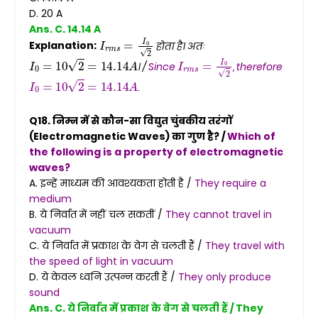
D. 20 A
Ans. C. 14.14 A
I
r
m
s
=
I
0
2
Explanation:
होता है। अतः
I
0
=
10
2
=
14.14
A
I
r
m
s
=
I
0
2
। /
Since
, therefore
I
0
=
10
2
=
14.14
A
.
Q18. निम्न में से कौन-सा विद्युत चुंबकीय तरंगों
(Electromagnetic Waves) का गुण है? /
Which of
the following is a property of electromagnetic
waves?
A. इन्हें माध्यम की आवश्यकता होती है /
They require a
medium
B. ये निर्वात में नहीं चल सकतीं /
They cannot travel in
vacuum
C. ये निर्वात में प्रकाश के वेग से चलती हैं /
They travel with
the speed of light in vacuum
D. ये केवल ध्वनि उत्पन्न करती हैं /
They only produce
sound
Ans. C. ये निर्वात में प्रकाश के वेग से चलती हैं / They