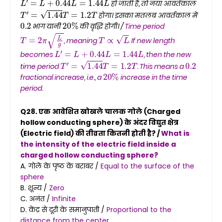
हो जाती है, तो नया आवर्तकाल
T
′
=
1.44
T
=
1.2
T
होगा। इसका मतलब आवर्तकाल में
0.2
20
%
भाग यानी
की वृद्धि होगी। /
Time period
T
=
2
π
L
g
T
∝
L
, meaning
. If new length
L
′
=
L
+
0.44
L
=
1.44
L
becomes
, then the new
T
′
=
1.44
T
=
1.2
T
0.2
time period
. This means a
20
%
fractional increase, i.e., a
increase in the time
period.
Q28. एक आवेशित खोखले चालक गोले (Charged
hollow conducting sphere) के अंदर विद्युत क्षेत्र
(Electric field) की तीव्रता कितनी होती है? /
What is
the intensity of the electric field inside a
charged hollow conducting sphere?
A. गोले के पृष्ठ के बराबर /
Equal to the surface of the
sphere
B. शून्य /
Zero
C. अनंत /
Infinite
D. केंद्र से दूरी के समानुपाती /
Proportional to the
distance from the center