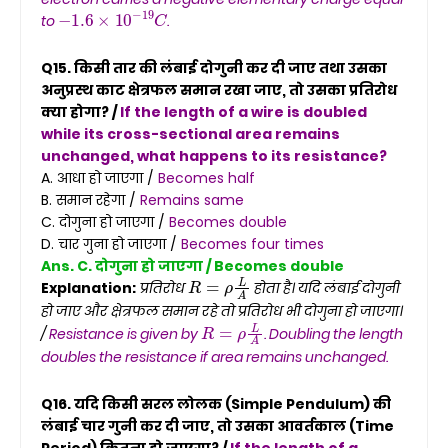
−
1.6
×
10
−
19
C
to
.
Q15. किसी तार की लंबाई दोगुनी कर दी जाए तथा उसका
अनुप्रस्थ काट क्षेत्रफल समान रखा जाए, तो उसका प्रतिरोध
क्या होगा? /
If the length of a wire is doubled
while its cross-sectional area remains
unchanged, what happens to its resistance?
A. आधा हो जाएगा /
Becomes half
B. समान रहेगा /
Remains same
C. दोगुना हो जाएगा /
Becomes double
D. चार गुना हो जाएगा /
Becomes four times
Ans. C. दोगुना हो जाएगा / Becomes double
R
=
ρ
L
A
Explanation:
प्रतिरोध
होता है। यदि लंबाई दोगुनी
हो जाए और क्षेत्रफल समान रहे तो प्रतिरोध भी दोगुना हो जाएगा।
R
=
ρ
L
A
/
Resistance is given by
. Doubling the length
doubles the resistance if area remains unchanged.
Q16. यदि किसी सरल लोलक (Simple Pendulum) की
लंबाई चार गुनी कर दी जाए, तो उसका आवर्तकाल (Time
Period) कितना हो जाएगा? /
If the length of a