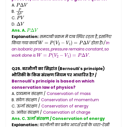
P
Δ
V
A.
P
Δ
V
B.
P
V
C.
Δ
V
D.
P
Δ
V
Ans. A.
Explanation:
समदाबी प्रक्रम में दाब स्थिर रहता है, इसलिए
W
=
P
(
V
2
−
V
1
)
=
P
Δ
V
किया गया कार्य
होता है। /
In
an isobaric process, pressure remains constant, so
W
=
P
(
V
2
−
V
1
)
=
P
Δ
V
work done is
.
Q25. बरनौली का सिद्धांत (Bernoulli's principle)
भौतिकी के किस संरक्षण नियम पर आधारित है? /
Bernoulli's principle is based on which
conservation law of physics?
A. द्रव्यमान संरक्षण /
Conservation of mass
B. संवेग संरक्षण /
Conservation of momentum
C. ऊर्जा संरक्षण /
Conservation of energy
D. आवेश संरक्षण /
Conservation of charge
Ans. C. ऊर्जा संरक्षण / Conservation of energy
Explanation:
बरनौली का प्रमेय आदर्श द्रवों के धारा-रेखी