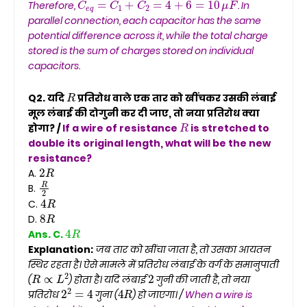
Therefore,
. In
parallel connection, each capacitor has the same
potential difference across it, while the total charge
stored is the sum of charges stored on individual
capacitors.
R
Q2. यदि
प्रतिरोध वाले एक तार को खींचकर उसकी लंबाई
मूल लंबाई की दोगुनी कर दी जाए, तो नया प्रतिरोध क्या
R
होगा? /
If a wire of resistance
is stretched to
double its original length, what will be the new
resistance?
2
R
A.
R
2
B.
4
R
C.
8
R
D.
4
R
Ans. C.
Explanation:
जब तार को खींचा जाता है, तो उसका आयतन
स्थिर रहता है। ऐसे मामले में प्रतिरोध लंबाई के वर्ग के समानुपाती
R
∝
L
2
2
(
) होता है। यदि लंबाई
गुनी की जाती है, तो नया
2
2
=
4
4
R
प्रतिरोध
गुना (
) हो जाएगा। /
When a wire is