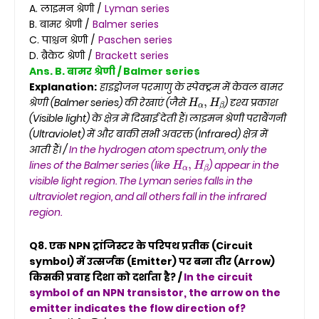
A. लाइमन श्रेणी /
Lyman series
B. बामर श्रेणी /
Balmer series
C. पाश्चन श्रेणी /
Paschen series
D. ब्रैकेट श्रेणी /
Brackett series
Ans. B. बामर श्रेणी / Balmer series
Explanation:
हाइड्रोजन परमाणु के स्पेक्ट्रम में केवल बामर
H
α
,
H
β
श्रेणी (Balmer series) की रेखाएं (जैसे
) दृश्य प्रकाश
(Visible light) के क्षेत्र में दिखाई देती हैं। लाइमन श्रेणी पराबैंगनी
(Ultraviolet) में और बाकी सभी अवरक्त (Infrared) क्षेत्र में
आती हैं। /
In the hydrogen atom spectrum, only the
H
α
,
H
β
lines of the Balmer series (like
) appear in the
visible light region. The Lyman series falls in the
ultraviolet region, and all others fall in the infrared
region.
Q8. एक NPN ट्रांजिस्टर के परिपथ प्रतीक (Circuit
symbol) में उत्सर्जक (Emitter) पर बना तीर (Arrow)
किसकी प्रवाह दिशा को दर्शाता है? /
In the circuit
symbol of an NPN transistor, the arrow on the
emitter indicates the flow direction of?