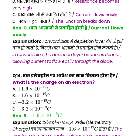
B. प्रतिरोध बहुत अधिक हो जाता है /
Resistance becomes
very high
C. धारा आसानी से प्रवाहित होती है /
Current flows easily
D. जंक्शन टूट जाता है /
The junction breaks down
Ans. C. धारा आसानी से प्रवाहित होती है / Current flows
easily
Explanation:
Forward bias में depletion layer की चौड़ाई
कम हो जाती है, जिससे धारा आसानी से प्रवाहित होने लगती है। /
In forward bias, the depletion layer becomes thinner,
allowing current to flow easily through the diode.
Q14. एक इलेक्ट्रॉन पर आवेश का मान कितना होता है? /
What is the charge on an electron?
+
1.6
×
10
−
19
C
A.
−
1.6
×
10
−
19
C
B.
+
3.2
×
10
−
19
C
C.
−
3.2
×
10
−
19
C
D.
−
1.6
×
10
−
19
C
Ans. B.
Explanation:
इलेक्ट्रॉन पर मूल आवेश (Elementary
−
1.6
×
10
−
19
C
Charge) का ऋणात्मक मान
होता है। /
The
electron carries a negative elementary charge equal