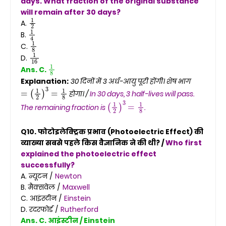
days. What fraction of the original substance
will remain after 30 days?
1
2
A.
1
4
B.
1
8
C.
1
16
D.
1
8
Ans. C.
Explanation:
30 दिनों में 3 अर्ध-आयु पूरी होंगी। शेष भाग
=
(
1
2
)
3
=
1
8
होगा। /
In 30 days, 3 half-lives will pass.
(
1
2
)
3
=
1
8
The remaining fraction is
.
Q10. फोटोइलेक्ट्रिक प्रभाव (Photoelectric Effect) की
व्याख्या सबसे पहले किस वैज्ञानिक ने की थी? /
Who first
explained the photoelectric effect
successfully?
A. न्यूटन /
Newton
B. मैक्सवेल /
Maxwell
C. आइंस्टीन /
Einstein
D. रदरफोर्ड /
Rutherford
Ans. C. आइंस्टीन / Einstein