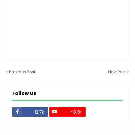
Previous Post
Next Post
Follow Us
12.7k
48.3k