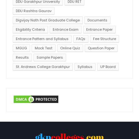
DDU Gorakhpur University
DDU RET
DDU Rashtra Gaurav
Digvijay Nath Post Graduate College
Documents
Eligibility Criteria
Entrance Exam
Entrance Paper
Entrance Pattern and Syllabus
FAQs
Fee Structure
MGUG
Mock Test
Online Quiz
Question Paper
Results
Sample Papers
St. Andrews College Gorakhpur
Syllabus
UP Board