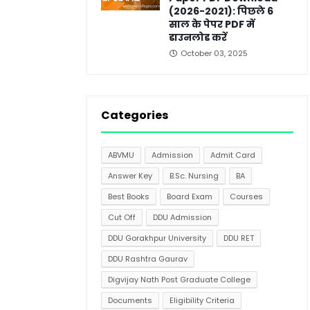
(2026-2021): पिछले 6
साल के पेपर PDF में
डाउनलोड करें
October 03, 2025
Categories
ABVMU
Admission
Admit Card
Answer Key
B.Sc. Nursing
BA
Best Books
Board Exam
Courses
Cut Off
DDU Admission
DDU Gorakhpur University
DDU RET
DDU Rashtra Gaurav
Digvijay Nath Post Graduate College
Documents
Eligibility Criteria