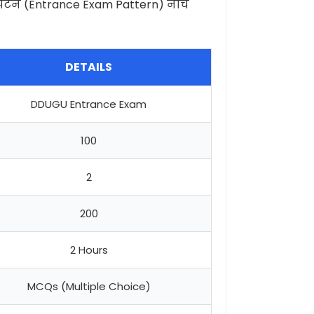
ट पैटर्न (Entrance Exam Pattern) नीचे
DETAILS
DDUGU Entrance Exam
100
2
200
2 Hours
MCQs (Multiple Choice)