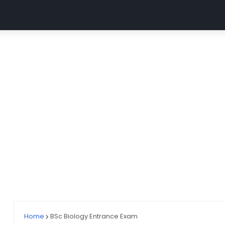
MGUG
ABVMU CNET
UP GNM (ABVMU UPGET)
AII
Home
BSc Biology Entrance Exam