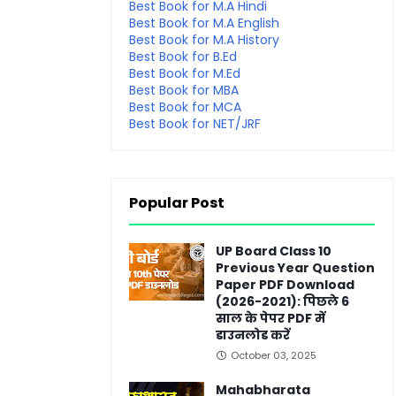
Best Book for M.A Hindi
Best Book for M.A English
Best Book for M.A History
Best Book for B.Ed
Best Book for M.Ed
Best Book for MBA
Best Book for MCA
Best Book for NET/JRF
Popular Post
UP Board Class 10
Previous Year Question
Paper PDF Download
(2026-2021): पिछले 6
साल के पेपर PDF में
डाउनलोड करें
October 03, 2025
Mahabharata