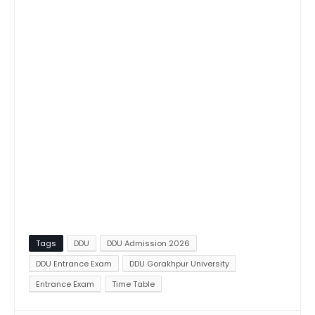
Tags
DDU
DDU Admission 2026
DDU Entrance Exam
DDU Gorakhpur University
Entrance Exam
Time Table