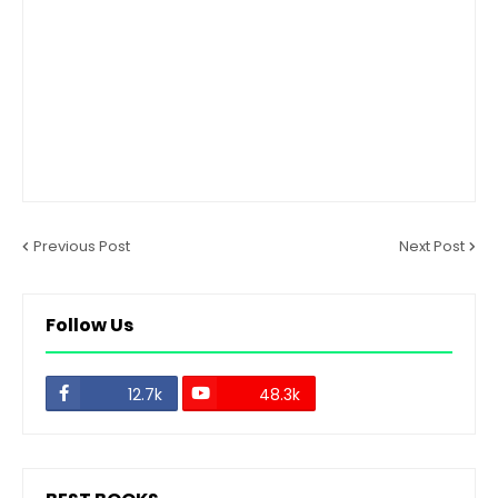
Previous Post
Next Post
Follow Us
12.7k
48.3k