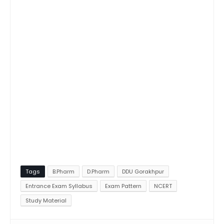
Tags
B.Pharm
D.Pharm
DDU Gorakhpur
Entrance Exam Syllabus
Exam Pattern
NCERT
Study Material