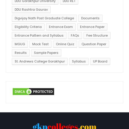
DDU Gorakhpur University
DDU RET
DDU Rashtra Gaurav
Digvijay Nath Post Graduate College
Documents
Eligibility Criteria
Entrance Exam
Entrance Paper
Entrance Pattern and Syllabus
FAQs
Fee Structure
MGUG
Mock Test
Online Quiz
Question Paper
Results
Sample Papers
St. Andrews College Gorakhpur
Syllabus
UP Board