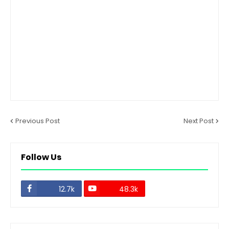
Previous Post
Next Post
Follow Us
12.7k
48.3k