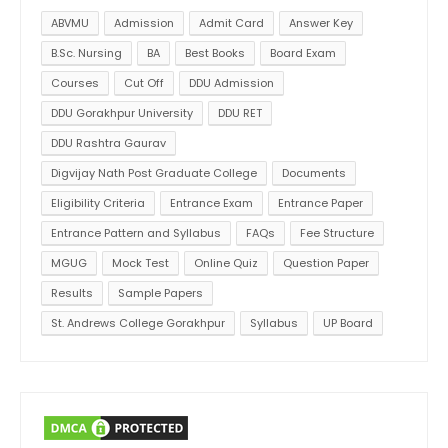
ABVMU
Admission
Admit Card
Answer Key
B.Sc. Nursing
BA
Best Books
Board Exam
Courses
Cut Off
DDU Admission
DDU Gorakhpur University
DDU RET
DDU Rashtra Gaurav
Digvijay Nath Post Graduate College
Documents
Eligibility Criteria
Entrance Exam
Entrance Paper
Entrance Pattern and Syllabus
FAQs
Fee Structure
MGUG
Mock Test
Online Quiz
Question Paper
Results
Sample Papers
St. Andrews College Gorakhpur
Syllabus
UP Board