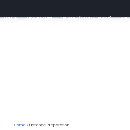
MGUG
ABVMU CNET
UP GNM (ABVMU UPGET)
AII
Home
Entrance Preparation