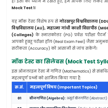
हैं। इसी को ध्यान में रखते हुए, हम आपके लिए लेकर आ
Mock Test 1
।
यह मॉक टेस्ट विशेष रूप से
गोरखपुर विश्वविद्यालय (D
विश्वविद्यालय (AU), महात्मा गांधी काशी विद्यापीठ (M
(Colleges)
के स्नातकोत्तर (PG) प्रवेश परीक्षा पैटर
आपको हुबहू परीक्षा हॉल (Real Exam Feel) जैसा अनु
सटीकता (Accuracy) को आसानी से जांच सकेंगे।
मॉक टेस्ट का सिलेबस (Mock Test Syl
इस ऑनलाइन टेस्ट में गणित (Mathematics) से संबंधित
महत्वपूर्ण प्रश्नों को शामिल किया गया है:
क्र.सं.
महत्वपूर्ण विषय (Important Topics)
01
बीजगणित (Algebra):
अमूर्त बीजगणित (Abstract