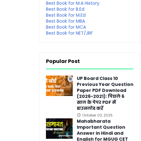
Best Book for M.A History
Best Book for B.Ed
Best Book for M.Ed
Best Book for MBA
Best Book for MCA
Best Book for NET/JRF
Popular Post
UP Board Class 10
Previous Year Question
Paper PDF Download
(2026-2021): पिछले 6
साल के पेपर PDF में
डाउनलोड करें
October 03, 2025
Mahabharata
Important Question
Answer in Hindi and
English for MGUG CET