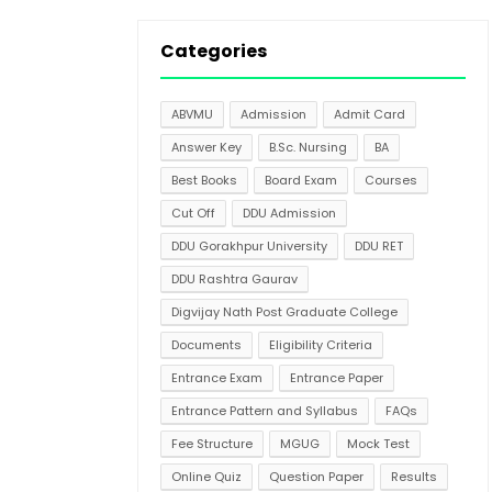
Categories
ABVMU
Admission
Admit Card
Answer Key
B.Sc. Nursing
BA
Best Books
Board Exam
Courses
Cut Off
DDU Admission
DDU Gorakhpur University
DDU RET
DDU Rashtra Gaurav
Digvijay Nath Post Graduate College
Documents
Eligibility Criteria
Entrance Exam
Entrance Paper
Entrance Pattern and Syllabus
FAQs
Fee Structure
MGUG
Mock Test
Online Quiz
Question Paper
Results