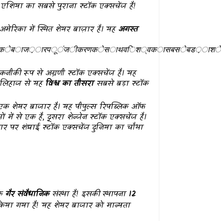
एशिया का सबसे पुराना स्टॉक एक्सचेंज है!
य अमेरिका में स्थित शेयर बाज़ार है। यह
अगस्त
र
ण
क
स
थ
व
श
क
स
ब
स
ब
ड
श
य
र
ब
ज
र
ह
।
क
े
ब
ा
ज
़
ा
र
प
ू
ं
ज
ी
क
र
ण
क
े
स
ा
थ
व
ि
श
्
व
क
ा
स
ब
स
े
ब
ड
़
ा
श
ीकी रूप से अग्रणी स्टॉक एक्सचेंज है। यह
े लिहाज से यह
विश्व का तीसरा
सबसे बड़ा स्टॉक
एक शेयर बाजार है। यह पीपुल्स रिपब्लिक ऑफ
ं में से एक है, दूसरा शेन्जेन स्टॉक एक्सचेंज है।
र पर शंघाई स्टॉक एक्सचेंज दुनिया का चौथा
क
गैर संवैधानिक
संस्था है! इसकी स्थापना
12
किया गया है! यह शेयर बाजार को मान्यता