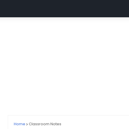
MGUG
ABVMU CNET
UP GNM (ABVMU UPGET)
AII
Home
Classroom Notes