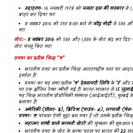
उदाहरण-
16 जनवरी 1978 को
जनता दल की सरकार
ने ₹
बाहर कर दिया था!
8 नवंबर 2016 को रात 8:00 बजे से
नरेंद्र मोदी
ने ₹500 औ
था!
नोट:-
8 नवंबर 2016
को ₹500 और ₹1,000 के नोट बंद कर दिए
नोट चालू किए गए!
रुपया का प्रतीक चिन्ह "₹"
भारतीय रुपए का प्रतीक चिन्ह अंतरराष्ट्रीय स्तर पर आ
दर्शाता है!
रुपया का यह नया प्रतीक
'₹' देवनागरी लिपि
के
'र'
और
पर एक क्षैतिज रेखा खींची गई है! भारत सरकार ने
15 जुला
यह चिन्ह भारतीय प्रौद्योगिकी संस्थान (आईआईटी), मुम्बई क
बनाया है!
अमेरिकी (डॉलर- $), ब्रिटिश (पाउंड- £), जापानी (येन
रुपया- ₹
पांचवा ऐसी मुद्रा बन गया है जो उसके प्रतीक चिन्
महात्मा गांधी वाले कागजी नोटों
की श्रृंखला की शुरुआत
भारतीय रुपए के नोट के भाषा पटल पर भारत की
22
सरक