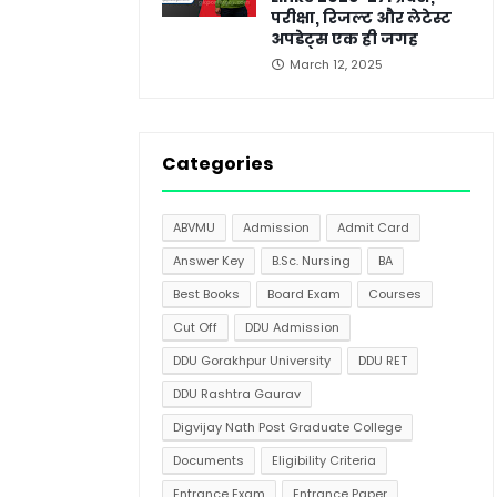
परीक्षा, रिजल्ट और लेटेस्ट
अपडेट्स एक ही जगह
March 12, 2025
Categories
ABVMU
Admission
Admit Card
Answer Key
B.Sc. Nursing
BA
Best Books
Board Exam
Courses
Cut Off
DDU Admission
DDU Gorakhpur University
DDU RET
DDU Rashtra Gaurav
Digvijay Nath Post Graduate College
Documents
Eligibility Criteria
Entrance Exam
Entrance Paper