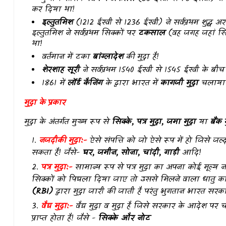
कर दिया था!
इल्तुतमिश
(1212 ईस्वी से 1236 ईस्वी) ने सर्वप्रथम शुद्ध 
इल्तुतमिश ने सर्वप्रथम सिक्कों पर
टकसाल
(वह जगह जहां सिक्
था!
वर्तमान में टका
बांग्लादेश
की मुद्रा है!
शेरशाह सूरी
ने सर्वप्रथम 1540 ईस्वी से 1545 ईस्वी के बी
1861 में
लॉर्ड कैनिंग
के द्वारा भारत में
कागजी मुद्रा
चलाया
मुद्रा के प्रकार
मुद्रा के अंतर्गत मुख्य रूप से
सिक्के,
पत्र मुद्रा,
जमा मुद्रा
या
बैंक म
नजदीकी मुद्रा:-
ऐसे संपत्ति को जो ऐसे रूप में हो जिसे जल्
सकता है! जैसे-
घर, जमीन, सोना, चांदी, गाड़ी
आदि!
पत्र मुद्रा:-
सामान्य रूप से पत्र मुद्रा का अपना कोई मूल्य न
सिक्कों को पिघला दिया जाए तो उससे मिलने वाला धातु का
(RBI)
द्वारा मुद्रा जारी की जाती है परंतु भुगतान भारत सरकार
वैद्य मुद्रा:-
वैद्य मुद्रा व मुद्रा है जिसे सरकार के आदेश प
प्राप्त होता है! जैसे -
सिक्के और नोट