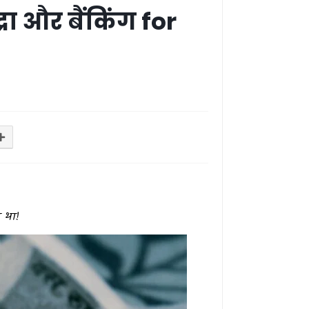
ा और बैंकिंग for
ा था!