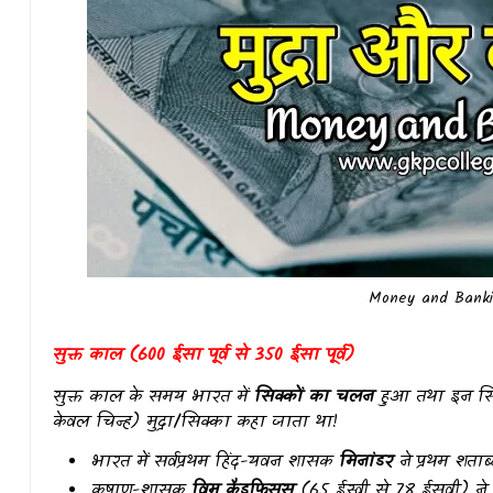
Money and Banki
सुक्त काल (600 ईसा पूर्व से 350 ईसा पूर्व)
सुक्त काल के समय भारत में
सिक्कों का चलन
हुआ तथा इन सि
केवल चिन्ह) मुद्रा/सिक्का कहा जाता था!
भारत में सर्वप्रथम हिंद-यवन शासक
मिनांडर
ने प्रथम शताब्
कुषाण-शासक
विम कैडफिसस
(65 ईस्वी से 78 ईसवी) ने 