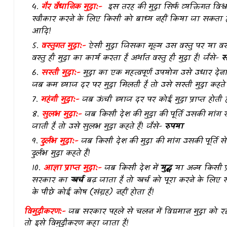
गैर वैधानिक मुद्रा:-
इस तरह की मुद्रा सिर्फ व्यक्तिगत विश
स्वीकार करने के लिए किसी को बाध्य नहीं किया जा सकता ह
आदि!
वस्तुगत मुद्रा:-
ऐसी मुद्रा जिसका मूल्य उस वस्तु पर या वस्
वस्तु ही मुद्रा का कार्य करता है अर्थात वस्तु ही मुद्रा है! जैसे-
स
सस्ती मुद्रा:-
मुद्रा का एक महत्वपूर्ण उपयोग उसे उधार देन
जब कम ब्याज दर पर मुद्रा मिलती है तो उसे सस्ती मुद्रा कहते ह
महंगी मुद्रा:-
जब ऊंची ब्याज दर पर कोई मुद्रा प्राप्त होती है 
सुलभ मुद्रा:-
जब किसी देश की मुद्रा की पूर्ति उसकी मां
जाती है तो उसे सुलभ मुद्रा कहते हैं! जैसे-
रुपया
दुर्लभ मुद्रा:-
जब किसी देश की मुद्रा की मांग उसकी पूर्ति से
दुर्लभ मुद्रा कहते हैं!
आज्ञा प्राप्त मुद्रा:-
जब किसी देश में
युद्ध
या अन्य किसी प
सरकार का
खर्च
बढ़ जाता है तो खर्च को पूरा करने के लिए स
के पीछे कोई कोष (संग्रह) नहीं होता है!
विमुद्रीकरण:-
जब सरकार पहले से चलन में विद्यमान मुद्रा को रद्
तो इसे विमुद्रीकरण कहा जाता है!