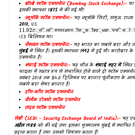
बॉम्बे स्टॉक एक्सचेंज (Bombay Stock Exchange):-
या 
इसकी स्थापना
1875
में की गई थी!
न्यूयॉर्क स्टॉक एक्सचेंज:-
यह न्यूयॉर्क सिटी, संयुक्त राज्
2010
, US
11.92
2008
ट
म
ल
औ
य
स
न
त
प
द
र
न
अ
क
प
न
व
स
प
च
र
ब
म
द
ल
क
ल
प
ग
न
भ
य
ग
क
U
S
ब
ज
र
प
ज
क
ट
्
र
ि
ल
ि
य
न
प
र
अ
प
न
ी
स
ू
च
ी
ब
द
्
ध
क
ं
प
न
ि
य
ो
ं
153 बिलियन था।
नैशनल स्टॉक एक्सचेंज:-
यह भारत का सबसे बड़ा और तकन
मुंबई
में स्थित है। इसकी स्थापना
1992
में हुई थी। कारोबार क
एक्सचेंज है।
शंघाई स्टॉक एक्सचेंज:-
यह चीन के
शंघाई शहर में
स्थित 
चाइना में स्वतंत्र रूप से संचालित होने वाले दो स्टॉक एक्सचेंजो
नवंबर 2018 तक $4.0 ट्रिलियन पर बाजार पूंजीकरण के आधा
सबसे बड़ा शेयर बाजार है।
हाँग-काँग स्टॉक एक्सचेंज
नैस्डैक टोक्यो स्टॉक एक्स्चेंज
लंदन स्टॉक एक्सचेंज
सेबी (SEBI - Security Exchange Board of India):-
यह ए
अप्रैल 1988
को की गई तथा इसका मुख्यालय मुंबई में स्थापित 
प्रदान करता है तथा उसको नियंत्रण करता है!