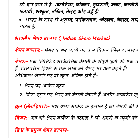
जो इस क्रम में है-
असमिया, बांगला, गुजराती, कन्नड़, कश्मी
पंजाबी, संस्कृत, तमिल, तेलुगू और उर्दू है!
भारत के साथ ही
भूटान, पाकिस्तान, श्रीलंका, नेपाल, 
चलन है!
भारतीय शेयर बाजार ( Indian Share Market)
शेयर बाजार:-
शेयर व अंश पात्रों का क्रय विक्रय जिस बाजार में 
शेयर:-
एक लिमिटेड सार्वजनिक कंपनी के संपूर्ण पूंजी को एक न
है! विभाजित हिस्से के एक भाग को शेयर या अंश कहते हैं!
अधिकांश शेयरों पर दो मूल्य अंकित होते हैं-
शेयर पर अंकित मूल्य
जिस मूल्य पर शेयर को कंपनी बेचती है अर्थात आवंटित मूल
बुल (तोगड़िया):-
यस शेयर मार्केट के दलाल है जो शेयरों की कीमत
बियर:-
यह भी शेयर मार्केट के दलाल हैं जो शेयरों के मूल्यों को ग
विश्व के प्रमुख शेयर बाजार-