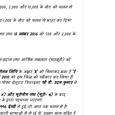
1,000, ₹5,000 और ₹10,000 के नोट को चलन से
र ₹1,000 के नोट को चलन से बाहर कर दिया
 गए तथा
10 नवंबर 2016
को ₹500 और ₹2,000 के
दान-प्रदान तथा आर्थिक सबलता (मजबूती) को
रोमन लिपि
के अक्षर
'R'
को मिलाकर बना है
'र'
ई 2010
को इस चिन्ह को स्वीकार कर लिया है!
े पोस्ट ग्रेजुएट डिजाइनर
श्री डी. उदय कुमार
ने
- ¥) और यूरोपीय संघ (यूरो- €)
के बाद
ह के द्वारा पहचाना जाएगा!
1996 ईस्वी
में हुई जो आज तक चलन में है!
ारी भाषाओं में से
15
में, उनका मूल्य मुद्रित है