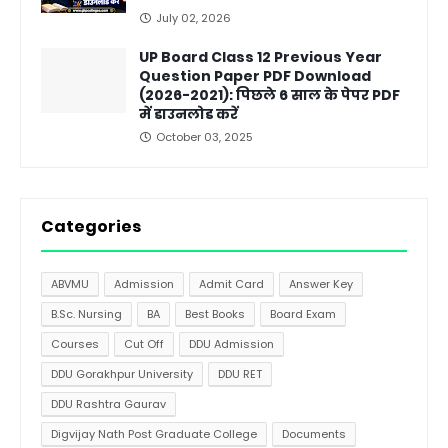
July 02, 2026
UP Board Class 12 Previous Year
Question Paper PDF Download
(2026-2021): पिछले 6 साल के पेपर PDF
में डाउनलोड करें
October 03, 2025
Categories
ABVMU
Admission
Admit Card
Answer Key
B.Sc. Nursing
BA
Best Books
Board Exam
Courses
Cut Off
DDU Admission
DDU Gorakhpur University
DDU RET
DDU Rashtra Gaurav
Digvijay Nath Post Graduate College
Documents