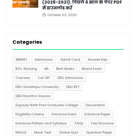
(2026-2021): पिछले 6 साल के पेपर PDF
में डाउनलोड करें
October 03, 2025
Categories
ABVMU
Admission
Admit Card
Answer Key
B.Sc. Nursing
BA
Best Books
Board Exam
Courses
Cut Off
DDU Admission
DDU Gorakhpur University
DDU RET
DDU Rashtra Gaurav
Digvijay Nath Post Graduate College
Documents
Eligibility Criteria
Entrance Exam
Entrance Paper
Entrance Pattern and Syllabus
FAQs
Fee Structure
MGUG
Mock Test
Online Quiz
Question Paper