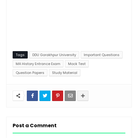
Tags
DDU Gorakhpur University
Important Questions
MA History Entrance Exam
Mock Test
Question Papers
Study Material
Post a Comment