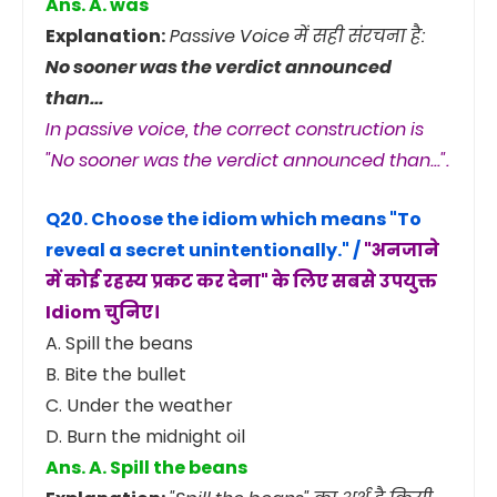
Ans. A. was
Explanation:
Passive Voice में सही संरचना है:
No sooner was the verdict announced
than...
In passive voice, the correct construction is
"No sooner was the verdict announced than...".
Q20. Choose the idiom which means
"To
reveal a secret unintentionally."
/
"अनजाने
में कोई रहस्य प्रकट कर देना" के लिए सबसे उपयुक्त
Idiom चुनिए।
A. Spill the beans
B. Bite the bullet
C. Under the weather
D. Burn the midnight oil
Ans. A. Spill the beans