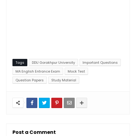
Tags
DDU Gorakhpur University
Important Questions
MA English Entrance Exam
Mock Test
Question Papers
Study Material
Post a Comment