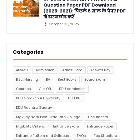
Question Paper PDF Download
(2026-2021): पिछले 6 साल के पेपर PDF
में डाउनलोड करें
October 03, 2025
Categories
ABVMU
Admission
Admit Card
Answer Key
B.Sc. Nursing
BA
Best Books
Board Exam
Courses
Cut Off
DDU Admission
DDU Gorakhpur University
DDU RET
DDU Rashtra Gaurav
Digvijay Nath Post Graduate College
Documents
Eligibility Criteria
Entrance Exam
Entrance Paper
Entrance Pattern and Syllabus
FAQs
Fee Structure