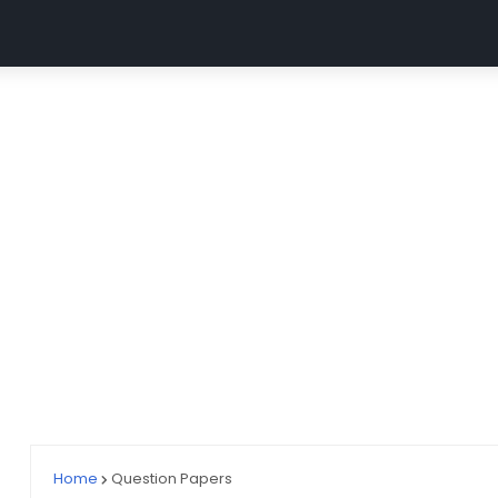
MGUG
ABVMU CNET
UP GNM (ABVMU UPGET)
AII
Home
Question Papers