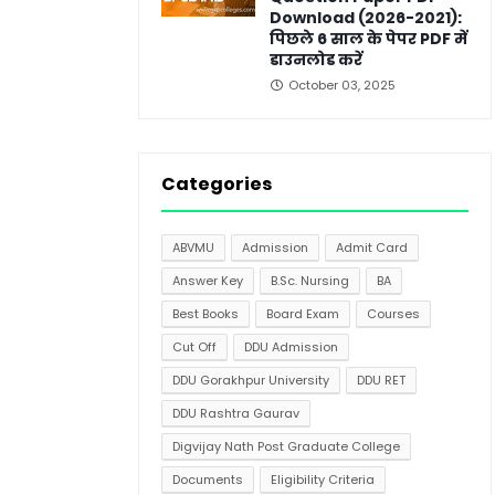
Download (2026-2021):
पिछले 6 साल के पेपर PDF में
डाउनलोड करें
October 03, 2025
Categories
ABVMU
Admission
Admit Card
Answer Key
B.Sc. Nursing
BA
Best Books
Board Exam
Courses
Cut Off
DDU Admission
DDU Gorakhpur University
DDU RET
DDU Rashtra Gaurav
Digvijay Nath Post Graduate College
Documents
Eligibility Criteria