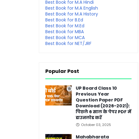
Best Book for M.A Hindi
Best Book for M.A English
Best Book for M.A History
Best Book for B.Ed
Best Book for M.Ed
Best Book for MBA
Best Book for MCA
Best Book for NET/JRF
Popular Post
UP Board Class 10
Previous Year
Question Paper PDF
Download (2026-2021):
पिछले 6 साल के पेपर PDF में
डाउनलोड करें
October 03, 2025
Mahabharata